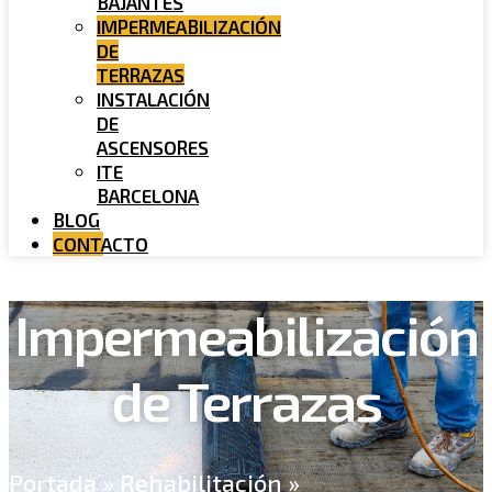
BAJANTES
IMPERMEABILIZACIÓN
DE
TERRAZAS
INSTALACIÓN
DE
ASCENSORES
ITE
BARCELONA
BLOG
CONTACTO
Impermeabilización
de Terrazas
Portada
»
Rehabilitación
»