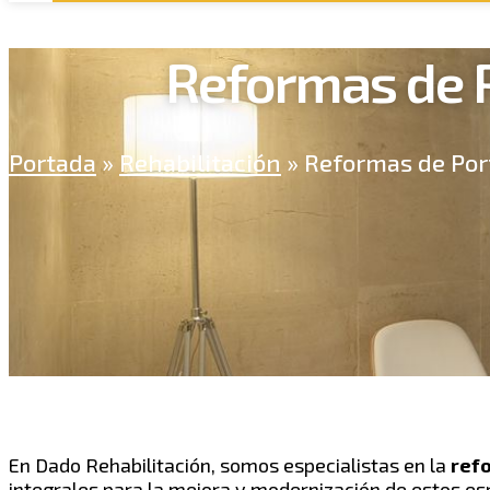
Reformas de P
Portada
»
Rehabilitación
»
Reformas de Port
En Dado Rehabilitación, somos especialistas en la
ref
integrales para la mejora y modernización de estos esp