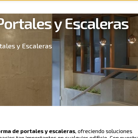
ortales y Escaleras
ales y Escaleras
orma de portales y escaleras
, ofreciendo soluciones
acios tan importantes en cualquier edificio. Con nuestr