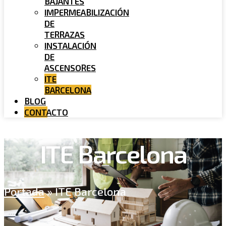
BAJANTES
IMPERMEABILIZACIÓN
DE
TERRAZAS
INSTALACIÓN
DE
ASCENSORES
ITE
BARCELONA
BLOG
CONTACTO
ITE Barcelona
Portada
»
ITE Barcelona